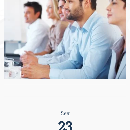
Σεπ
23