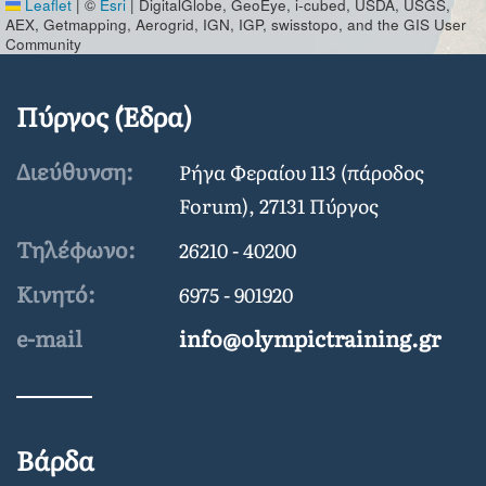
Leaflet
|
©
Esri
| DigitalGlobe, GeoEye, i-cubed, USDA, USGS,
AEX, Getmapping, Aerogrid, IGN, IGP, swisstopo, and the GIS User
Community
Πύργος (Έδρα)
Διεύθυνση:
Ρήγα Φεραίου 113 (πάροδος
Forum), 27131 Πύργος
Τηλέφωνο:
26210 - 40200
Κινητό:
6975 - 901920
e-mail
info@olympictraining.gr
Βάρδα