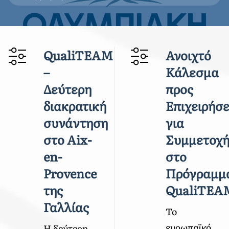
QualiTEAM
Ανοιχτό
–
Κάλεσμα
Δεύτερη
προς
διακρατική
Επιχειρήσε
συνάντηση
για
στο Aix-
Συμμετοχ
en-
στο
Provence
Πρόγραμμ
της
QualiTEA
Γαλλίας
Το
ευρωπαϊκό
Η δεύτερη