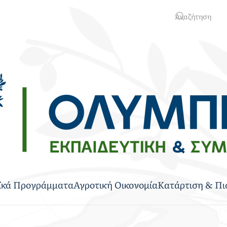
ϊκά Προγράμματα
Αγροτική Οικονομία
Κατάρτιση & Πι